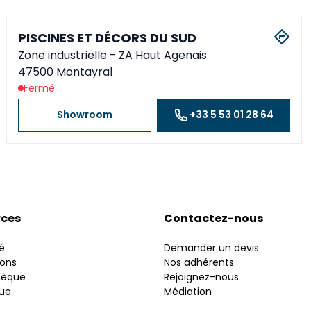
PISCINES ET DÉCORS DU SUD
Zone industrielle
- ZA Haut Agenais
47500 Montayral
Fermé
Showroom
+33 5 53 01 28 64
rces
Contactez-nous
é
Demander un devis
ions
Nos adhérents
hèque
Rejoignez-nous
gue
Médiation