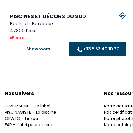
PISCINES ET DÉCORS DU SUD
Route de Bordeaux
47300 Bias
Fermé
Showroom
+33 5 53 40 10 77
Nos univers
Nos ressou
EUROPISCINE - Le label
Notre actualit
PISCINAGISTE - La piscine
Nos certificat
OEWEO - Le spa
Notre photot
EAP - L'abri pour piscine
Notre catalo