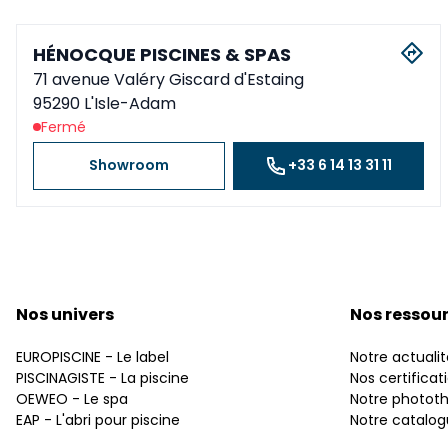
HÉNOCQUE PISCINES & SPAS
71 avenue Valéry Giscard d'Estaing
95290 L'Isle-Adam
Fermé
Showroom
+33 6 14 13 31 11
Nos univers
Nos ressou
EUROPISCINE - Le label
Notre actualit
PISCINAGISTE - La piscine
Nos certificat
OEWEO - Le spa
Notre photot
EAP - L'abri pour piscine
Notre catalo