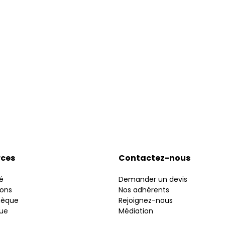
rces
Contactez-nous
é
Demander un devis
ions
Nos adhérents
hèque
Rejoignez-nous
gue
Médiation